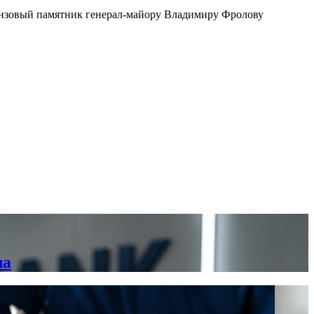
онзовый памятник генерал-майору Владимиру Фролову
ла