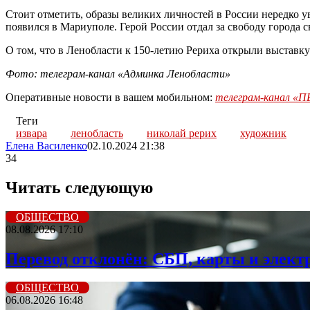
Стоит отметить, образы великих личностей в России нередко 
появился в Мариуполе. Герой России отдал за свободу города 
О том, что в Ленобласти к 150-летию Рериха открыли выставк
Фото: телеграм-канал «Админка Ленобласти»
Оперативные новости в вашем мобильном:
телеграм-канал 
Теги
извара
ленобласть
николай рерих
художник
Елена Василенко
02.10.2024 21:38
34
Читать следующую
ОБЩЕСТВО
08.08.2026 17:10
Перевод отклонён: СБП, карты и элект
ОБЩЕСТВО
06.08.2026 16:48