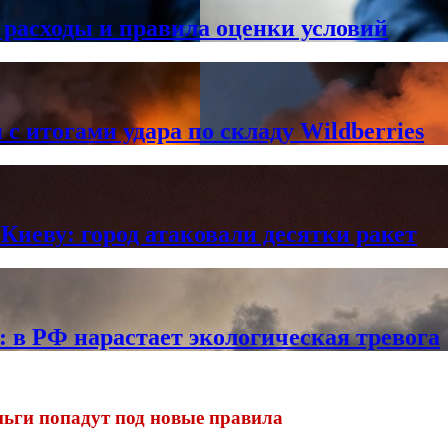
 расходы и правила оценки условий
с итогами удара по складу Wildberries
Киеву: город атаковали десятки ракет
в РФ нарастает экологическая тревога
ньги попадут под новые правила