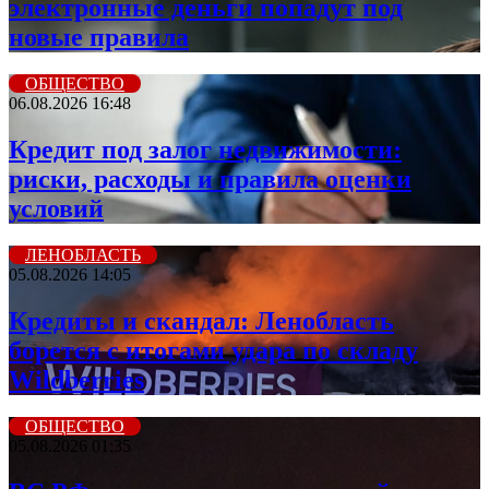
электронные деньги попадут под
новые правила
ОБЩЕСТВО
06.08.2026 16:48
Кредит под залог недвижимости:
риски, расходы и правила оценки
условий
ЛЕНОБЛАСТЬ
05.08.2026 14:05
Кредиты и скандал: Ленобласть
борется с итогами удара по складу
Wildberries
ОБЩЕСТВО
05.08.2026 01:35