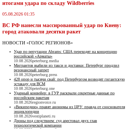
итогами удара по складу Wildberries
05.08.2026 01:35
ВС РФ нанесли массированный удар по Киеву:
город атаковали десятки ракет
НОВОСТИ «ГОЛОС РЕГИОНОВ»
Удар по репутации Abrams: США переходят на концепцию
российской «Арматы»
10.08.2026
peterburg.media
Мигрантов выбили из такси и доставки: Петербург продлил
резонансный запрет
10.08.2026
peterburg.press
428 опор и тысячи свай: под Петербургом возводят гигантскую
эстакаду для ВСМ
10.08.2026
peterburg.one
Ударный конвейер: в ГУР раскрыли секретные данные по
российским ракетам
10.08.2026
regionvoice.ru
«Википедию» правят анонимы из ЦРУ: правда от сооснователя
энциклопедии
10.08.2026
vestiplaneti.ru
Дроны под следствием: суд арестовал двух глав
технологической компании