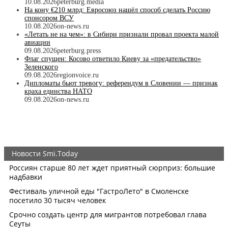
10.08.2026
peterburg.media
На кону €210 млрд: Евросоюз нашёл способ сделать Россию
спонсором ВСУ
10.08.2026
on-news.ru
«Летать не на чем»: в Сибири признали провал проекта малой
авиации
09.08.2026
peterburg.press
Флаг спущен: Косово ответило Киеву за «предательство»
Зеленского
09.08.2026
regionvoice.ru
Дипломаты бьют тревогу: референдум в Словении — признак
краха единства НАТО
09.08.2026
on-news.ru