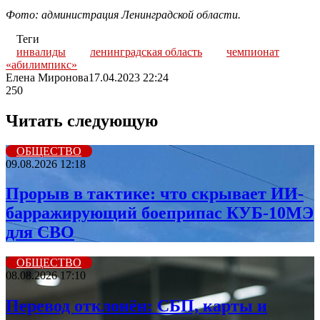
Фото: администрация Ленинградской области.
Теги
инвалиды
ленинградская область
чемпионат
«абилимпикс»
Елена Миронова
17.04.2023 22:24
250
Читать следующую
ОБЩЕСТВО
09.08.2026 12:18
Прорыв в тактике: что скрывает ИИ-
барражирующий боеприпас КУБ-10МЭ
для СВО
ОБЩЕСТВО
08.08.2026 17:10
Перевод отклонён: СБП, карты и