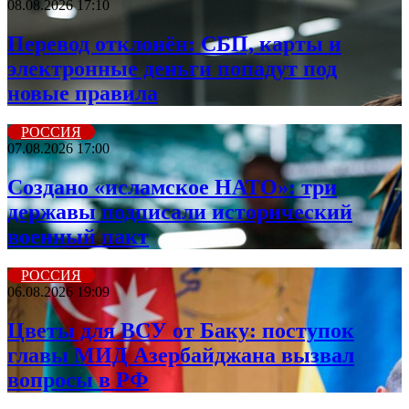
08.08.2026 17:10
Перевод отклонён: СБП, карты и
электронные деньги попадут под
новые правила
РОССИЯ
07.08.2026 17:00
Создано «исламское НАТО»: три
державы подписали исторический
военный пакт
РОССИЯ
06.08.2026 19:09
Цветы для ВСУ от Баку: поступок
главы МИД Азербайджана вызвал
вопросы в РФ