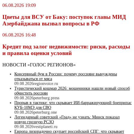
06.08.2026 19:09
Цветы для ВСУ от Баку: поступок главы МИД
Азербайджана вызвал вопросы в РФ
06.08.2026 16:48
Кредит под залог недвижимости: риски, расходы
и правила оценки условий
НОВОСТИ «ГОЛОС РЕГИОНОВ»
Консервный бум в России: почему россияне вынуждены
отказываться от мяса
09.08.2026
regionvoice.ru
Туристический кошмар 2026: мошенники нашли новый способ
обчистить россиян
09.08.2026
peterburg.press
Прорыв в тактике: что скрывает ИИ-барражирующий боеприпас
КУБ-10МЭ для СВО
09.08.2026
peterburg.one
Легендарный советский «Град» не узнать: Минск показал
новую грозную РСЗО
09.08.2026
vestiplaneti.ru
Европа лихорадочно скупает российский СПГ: что скрывает