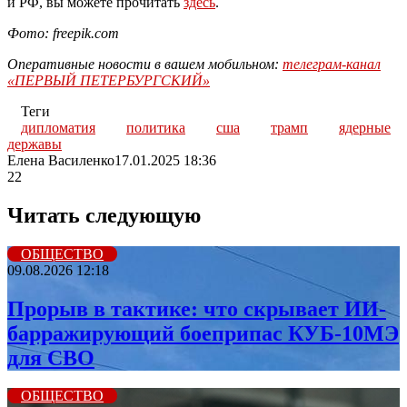
и РФ, вы можете прочитать
здесь
.
Фото: freepik.com
Оперативные новости в вашем мобильном:
телеграм-канал
«ПЕРВЫЙ ПЕТЕРБУРГСКИЙ»
Теги
дипломатия
политика
сша
трамп
ядерные
державы
Елена Василенко
17.01.2025 18:36
22
Читать следующую
ОБЩЕСТВО
09.08.2026 12:18
Прорыв в тактике: что скрывает ИИ-
барражирующий боеприпас КУБ-10МЭ
для СВО
ОБЩЕСТВО