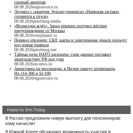
газовый ажиотаж
08.08.2026
regionvoice.ru
Ледокол с секретом: буксир-универсал «Нарвская застава»
готовится к спуску
08.08.2026
peterburg.media
«Возмездие ждёт»: Запад открыто получил жёсткое
предупреждение от Москвы
08.08.2026
vestiplaneti.ru
Перевод отклонён: СБП, карты и электронные деньги попадут
под новые правила
08.08.2026
peterburg.one
Тайные цели НАТО раскрыты: слив данных поставил
энергосистему РФ под удар
08.08.2026
on-news.ru
Авиаставка на миллиарды: в Индии начнут штамповать
Ил‑114‑300 и SJ‑100
08.08.2026
regionvoice.ru