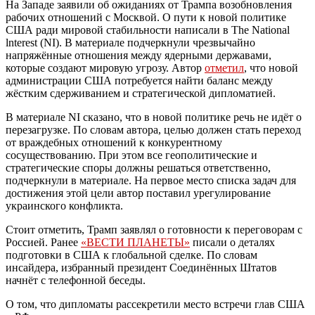
На Западе заявили об ожиданиях от Трампа возобновления
рабочих отношений с Москвой. О пути к новой политике
США ради мировой стабильности написали в The National
lnterest (NI). В материале подчеркнули чрезвычайно
напряжённые отношения между ядерными державами,
которые создают мировую угрозу. Автор
отметил
, что новой
администрации США потребуется найти баланс между
жёстким сдерживанием и стратегической дипломатией.
В материале NI сказано, что в новой политике речь не идёт о
перезагрузке. По словам автора, целью должен стать переход
от враждебных отношений к конкурентному
сосуществованию. При этом все геополитические и
стратегические споры должны решаться ответственно,
подчеркнули в материале. На первое место списка задач для
достижения этой цели автор поставил урегулирование
украинского конфликта.
Стоит отметить, Трамп заявлял о готовности к переговорам с
Россией. Ранее
«ВЕСТИ ПЛАНЕТЫ»
писали о деталях
подготовки в США к глобальной сделке. По словам
инсайдера, избранный президент Соединённых Штатов
начнёт с телефонной беседы.
О том, что дипломаты рассекретили место встречи глав США