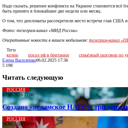
Надо сказать, решение конфликта на Украине становится всё б
быть принято в ближайшие две недели или месяц.
О том, что дипломаты рассекретили место встречи глав США 
Фото: телеграм-канал «МИД России»
Оперативные новости в вашем мобильном:
телеграм-канал 
Теги
келин
посол рф в британии
серьёзный разговор по у
Елена Василенко
06.02.2025 17:36
5 198
Читать следующую
РОССИЯ
07.08.2026 17:00
Создано «исламское НАТО»: три держа
РОССИЯ
06.08.2026 19:09