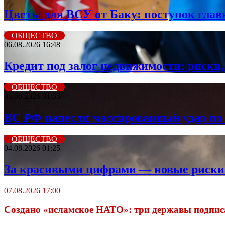
Цветы для ВСУ от Баку: поступок гла
ОБЩЕСТВО
06.08.2026 16:48
Кредит под залог недвижимости: риски,
ОБЩЕСТВО
05.08.2026 01:35
ВС РФ нанесли массированный удар по 
ОБЩЕСТВО
04.08.2026 01:25
За красивыми цифрами — новые риски: 
07.08.2026 17:00
Создано «исламское НАТО»: три державы подпис