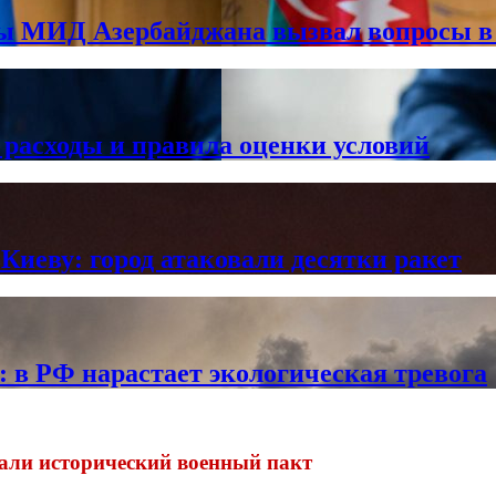
вы МИД Азербайджана вызвал вопросы 
 расходы и правила оценки условий
Киеву: город атаковали десятки ракет
в РФ нарастает экологическая тревога
али исторический военный пакт