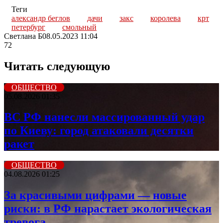
Теги
александр беглов
дачи
закс
королева
крт
петербург
смольный
Светлана Б
08.05.2023 11:04
72
Читать следующую
ОБЩЕСТВО
05.08.2026 01:35
ВС РФ нанесли массированный удар
по Киеву: город атаковали десятки
ракет
ОБЩЕСТВО
04.08.2026 01:25
За красивыми цифрами — новые
риски: в РФ нарастает экологическая
тревога