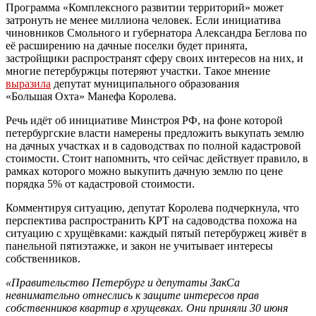
Программа «Комплексного развитии территорий» может
затронуть не менее миллиона человек. Если инициатива
чиновников Смольного и губернатора Александра Беглова по
её расширению на дачные поселки будет принята,
застройщики распространят сферу своих интересов на них, и
многие петербуржцы потеряют участки. Такое мнение
выразила
депутат муниципального образования
«Большая Охта» Манефа Королева.
Речь идёт об инициативе Минстроя РФ, на фоне которой
петербургские власти намерены предложить выкупать землю
на дачных участках и в садоводствах по полной кадастровой
стоимости. Стоит напомнить, что сейчас действует правило, в
рамках которого можно выкупить дачную землю по цене
порядка 5% от кадастровой стоимости.
Комментируя ситуацию, депутат Королева подчеркнула, что
перспектива распространить КРТ на садоводства похожа на
ситуацию с хрущёвками: каждый пятый петербуржец живёт в
панельной пятиэтажке, и закон не учитывает интересы
собственников.
«Правительство Петербург и депутаты ЗакСа
невнимательно отнеслись к защите интересов прав
собственников квартир в хрущевках. Они приняли 30 июня