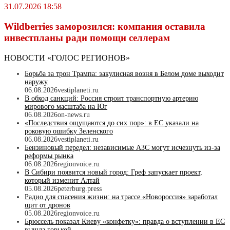
31.07.2026 18:58
Wildberriеs заморозился: компания оставила
инвестпланы ради помощи селлерам
НОВОСТИ «ГОЛОС РЕГИОНОВ»
Борьба за трон Трампа: закулисная возня в Белом доме выходит
наружу
06.08.2026
vestiplaneti.ru
В обход санкций: Россия строит транспортную артерию
мирового масштаба на Юг
06.08.2026
on-news.ru
«Последствия ощущаются до сих пор»: в ЕС указали на
роковую ошибку Зеленского
06.08.2026
vestiplaneti.ru
Бензиновый передел: независимые АЗС могут исчезнуть из-за
реформы рынка
06.08.2026
regionvoice.ru
В Сибири появится новый город: Греф запускает проект,
который изменит Алтай
05.08.2026
peterburg.press
Радио для спасения жизни: на трассе «Новороссия» заработал
щит от дронов
05.08.2026
regionvoice.ru
Брюссель показал Киеву «конфетку»: правда о вступлении в ЕС
вышла горькой