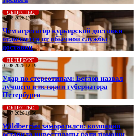
ОБЩЕСТВО
03.08.2026 17:19
Чем агрегатор курьерской доставки
отличается от обычной службы
доставки
ПЕТЕРБУРГ
01.08.2026 12:19
Удар по стереотипам: Беглов назвал
лучшего в истории губернатора
Петербурга
ОБЩЕСТВО
31.07.2026 18:58
Wildberriеs заморозился: компания
оставила инвестпланы ради помощи