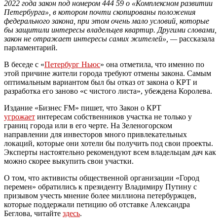
2022 года закон под номером 444 59 о «Комплексном развитии
Петербурга», в котором почти скопированы положения
федерального закона, при этом очень мало условий, которые
бы защитили интересы владельцев квартир. Другими словами,
закон не отражает интересы самих жителей», —
рассказала
парламентарий
.
В беседе с «
Петербург Ньюс
» она отметила, что именно по
этой причине жители города требуют отмены закона. Самым
оптимальным вариантом был бы отказ от закона о КРТ и
разработка его заново «с чистого листа», убеждена Королева.
Издание «Бизнес FM» пишет, что Закон о КРТ
угрожает
интересам собственников участка не только у
границ города или в его черте. На Зеленогорском
направлении для инвесторов много привлекательных
локаций, которые они хотели бы получить под свои проекты.
Эксперты настоятельно рекомендуют всем владельцам дач как
можно скорее выкупить свои участки.
О том, что активисты общественной организации «Город
перемен» обратились к президенту Владимиру Путину с
призывом учесть мнение более миллиона петербуржцев,
которые поддержали петицию об отставке Александра
Беглова, читайте
здесь
.