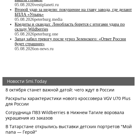
05.08.2026
vestiplaneti.ru
Второй удар за неделю: покушение на главу завода, где делают
БПЛА «Упырь»
05.08.2026
peterburg.media
Кредиты и скандал: Ленобласть борется с итогами удара по
складу Wildberries
05.08.2026
peterburg.one
Запад забил тревогу после угроз Зеленского: «Ответ России
будет страшнее»
05.08.2026
on-news.ru