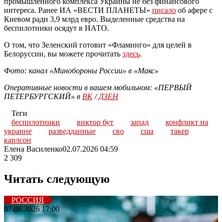
промышленного комплекса Украины не без финансового
интереса. Ранее ИА «ВЕСТИ ПЛАНЕТЫ»
писало
об афере с
Киевом ради 3,9 млрд евро. Выделенные средства на
беспилотники осядут в НАТО.
О том, что Зеленский готовит «Фламинго» для целей в
Белоруссии, вы можете прочитать
здесь
.
Фото: канал «Минобороны России» в «Макс»
Оперативные новости в вашем мобильном: «ПЕРВЫЙ
ПЕТЕРБУРГСКИЙ» в
ВК
/
ДЗЕН
Теги
беспилотники
виктор бут
запад
конфликт на
украине
разведданные
сво
сша
такер
карлсон
Елена Василенко
02.07.2026 04:59
2 309
Читать следующую
РОССИЯ
07.08.2026 17:00