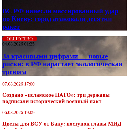
ВС РФ нанесли массированный удар
по Киеву: город атаковали десятки
ракет
ОБЩЕСТВО
04.08.2026 01:25
За красивыми цифрами — новые
риски: в РФ нарастает экологическая
тревога
07.08.2026 17:00
Создано «исламское НАТО»: три державы
подписали исторический военный пакт
06.08.2026 19:09
Цветы для ВСУ от Баку: поступок главы МИД