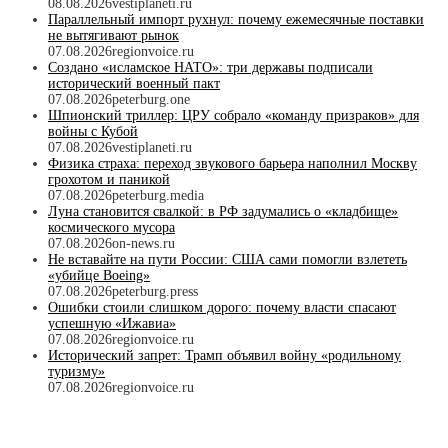
08.08.2026
vestiplaneti.ru
Параллельный импорт рухнул: почему ежемесячные поставки
не вытягивают рынок
07.08.2026
regionvoice.ru
Создано «исламское НАТО»: три державы подписали
исторический военный пакт
07.08.2026
peterburg.one
Шпионский триллер: ЦРУ собрало «команду призраков» для
войны с Кубой
07.08.2026
vestiplaneti.ru
Физика страха: переход звукового барьера наполнил Москву
грохотом и паникой
07.08.2026
peterburg.media
Луна становится свалкой: в РФ задумались о «кладбище»
космического мусора
07.08.2026
on-news.ru
Не вставайте на пути России: США сами помогли взлететь
«убийце Boeing»
07.08.2026
peterburg.press
Ошибки стоили слишком дорого: почему власти спасают
успешную «Ижавиа»
07.08.2026
regionvoice.ru
Исторический запрет: Трамп объявил войну «родильному
туризму»
07.08.2026
regionvoice.ru