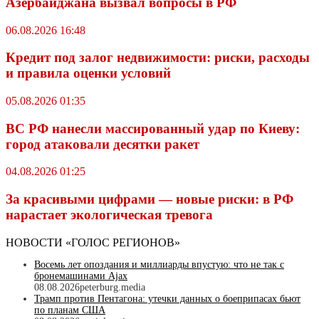
Азербайджана вызвал вопросы в РФ
06.08.2026 16:48
Кредит под залог недвижимости: риски, расходы
и правила оценки условий
05.08.2026 01:35
ВС РФ нанесли массированный удар по Киеву:
город атаковали десятки ракет
04.08.2026 01:25
За красивыми цифрами — новые риски: в РФ
нарастает экологическая тревога
НОВОСТИ «ГОЛОС РЕГИОНОВ»
Восемь лет опоздания и миллиарды впустую: что не так с
бронемашинами Ajax
08.08.2026
peterburg.media
Трамп против Пентагона: утечки данных о боеприпасах бьют
по планам США