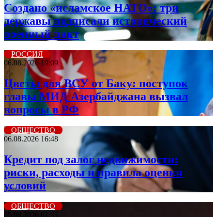
Создано «исламское НАТО»: три
державы подписали исторический
военный пакт
РОССИЯ
06.08.2026 19:09
Цветы для ВСУ от Баку: поступок
главы МИД Азербайджана вызвал
вопросы в РФ
ОБЩЕСТВО
06.08.2026 16:48
Кредит под залог недвижимости:
риски, расходы и правила оценки
условий
ОБЩЕСТВО
05.08.2026 01:35