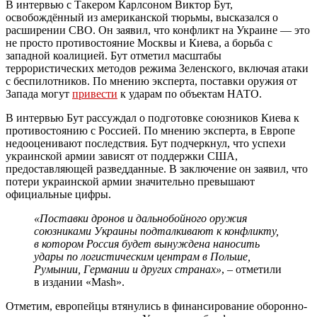
В интервью с Такером Карлсоном Виктор Бут,
освобождённый из американской тюрьмы, высказался о
расширении СВО. Он заявил, что конфликт на Украине — это
не просто противостояние Москвы и Киева, а борьба с
западной коалицией. Бут отметил масштабы
террористических методов режима Зеленского, включая атаки
с беспилотников. По мнению эксперта, поставки оружия от
Запада могут
привести
к ударам по объектам НАТО.
В интервью Бут рассуждал о подготовке союзников Киева к
противостоянию с Россией. По мнению эксперта, в Европе
недооценивают последствия. Бут подчеркнул, что успехи
украинской армии зависят от поддержки США,
предоставляющей разведданные. В заключение он заявил, что
потери украинской армии значительно превышают
официальные цифры.
«Поставки дронов и дальнобойного оружия
союзниками Украины подталкивают к конфликту,
в котором Россия будет вынуждена наносить
удары по логистическим центрам в Польше,
Румынии, Германии и других странах»
, – отметили
в издании «Mash».
Отметим, европейцы втянулись в финансирование оборонно-