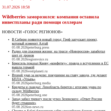
31.07.2026 18:58
Wildberriеs заморозился: компания оставила
инвестпланы ради помощи селлерам
НОВОСТИ «ГОЛОС РЕГИОНОВ»
В Сибири появится новый город: Греф запускает проект,
который изменит Алтай
05.08.2026
peterburg.press
Радио для спасения жизни: на трассе «Новороссия» заработал
щит от дронов
05.08.2026
regionvoice.ru
Брюссель показал Киеву «конфетку»: правда о вступлении в ЕС
вышла горькой
05.08.2026
vestiplaneti.ru
Второй удар за неделю: покушение на главу завода, где делают
БПЛА «Упырь»
05.08.2026
peterburg.media
Кредиты и скандал: Ленобласть борется с итогами удара по
складу Wildberries
05.08.2026
peterburg.one
Запад забил тревогу после угроз Зеленского: «Ответ России
будет страшнее»
05.08.2026
on-news.ru
Chrome и Safari блокируют сайты российских банков: эксперт