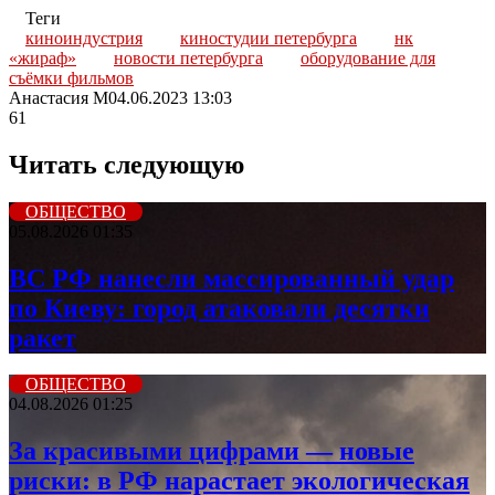
Теги
киноиндустрия
киностудии петербурга
нк
«жираф»
новости петербурга
оборудование для
съёмки фильмов
Анастасия М
04.06.2023 13:03
61
Читать следующую
ОБЩЕСТВО
05.08.2026 01:35
ВС РФ нанесли массированный удар
по Киеву: город атаковали десятки
ракет
ОБЩЕСТВО
04.08.2026 01:25
За красивыми цифрами — новые
риски: в РФ нарастает экологическая