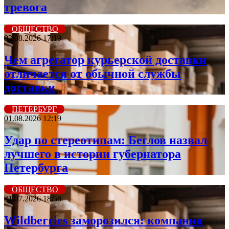
тревога
ОБЩЕСТВО
03.08.2026 17:19
Чем агрегатор курьерской доставки
отличается от обычной службы
доставки
ПЕТЕРБУРГ
01.08.2026 12:19
Удар по стереотипам: Беглов назвал
лучшего в истории губернатора
Петербурга
ОБЩЕСТВО
31.07.2026 18:58
Wildberriеs заморозился: компания