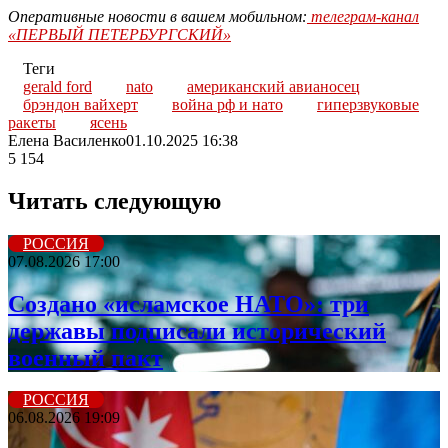
Оперативные новости в вашем мобильном:
телеграм-канал
«ПЕРВЫЙ ПЕТЕРБУРГСКИЙ»
Теги
gerald ford
nato
американский авианосец
брэндон вайхерт
война рф и нато
гиперзвуковые
ракеты
ясень
Елена Василенко
01.10.2025 16:38
5 154
Читать следующую
РОССИЯ
07.08.2026 17:00
Создано «исламское НАТО»: три
державы подписали исторический
военный пакт
РОССИЯ
06.08.2026 19:09