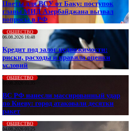
Цветы для ВСУ от Баку: поступок
главы МИД Азербайджана вызвал
вопросы в РФ
ОБЩЕСТВО
06.08.2026 16:48
Кредит под залог недвижимости:
риски, расходы и правила оценки
условий
ОБЩЕСТВО
05.08.2026 01:35
ВС РФ нанесли массированный удар
по Киеву: город атаковали десятки
ракет
ОБЩЕСТВО
04.08.2026 01:25