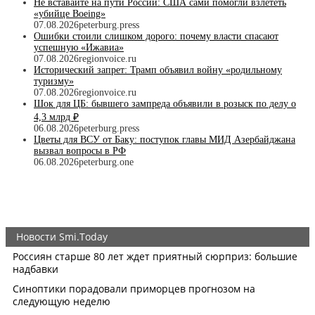
Не вставайте на пути России: США сами помогли взлететь
«убийце Boeing»
07.08.2026
peterburg.press
Ошибки стоили слишком дорого: почему власти спасают
успешную «Ижавиа»
07.08.2026
regionvoice.ru
Исторический запрет: Трамп объявил войну «родильному
туризму»
07.08.2026
regionvoice.ru
Шок для ЦБ: бывшего зампреда объявили в розыск по делу о
4,3 млрд ₽
06.08.2026
peterburg.press
Цветы для ВСУ от Баку: поступок главы МИД Азербайджана
вызвал вопросы в РФ
06.08.2026
peterburg.one