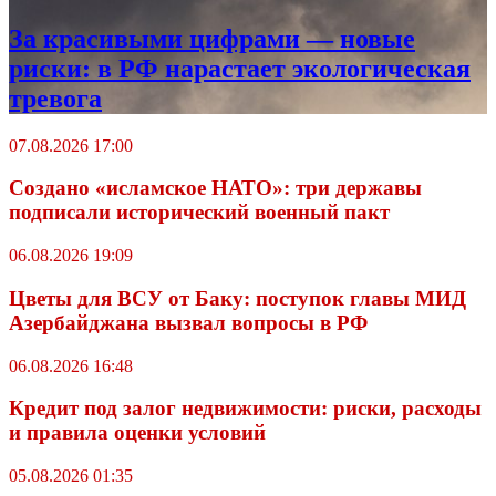
За красивыми цифрами — новые
риски: в РФ нарастает экологическая
тревога
07.08.2026 17:00
Создано «исламское НАТО»: три державы
подписали исторический военный пакт
06.08.2026 19:09
Цветы для ВСУ от Баку: поступок главы МИД
Азербайджана вызвал вопросы в РФ
06.08.2026 16:48
Кредит под залог недвижимости: риски, расходы
и правила оценки условий
05.08.2026 01:35