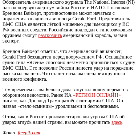
Обозреватель американского журнала The National Interest (NI)
назвал «первую жертву» войны России и НАТО. По словам
Брэндона Вайхерт, противостояние может начаться с
поражения западного авианосца Gerald Ford. Представитель
ВМС США является лёгкой мишенью для имеющихся у ВС
РФ военных средств. Российские подлодки с гиперзвуковым
оружием смогут
разгромить
американский корабль, заявил
эксперт.
Брендон Вайхерт отметил, что американский авианосец
Gerald Ford беззащитен перед вооружением РФ. Оснащённое
судно типа «Ясень» способно незаметно приблизиться к судну
ВМС США. Это позволит России нанести удар на поражение,
рассказал эксперт. Что станет началом сценария крупного
военного конфликта.
Тем временем глава Белого дома запустил волну перемен в
оборонном ведомстве. Ранее ИА
«РЕГИОН ОНЛАЙН»
писало, как Дональд Трамп разнёс флот армии США. Он
назвал «стелс-эсминцы» уродливыми и бесполезными.
О том, как в России прокомментировали угрозы США об
ударах вглубь нашей страны, вы можете прочитать
здесь
.
Фото:
freepik.com