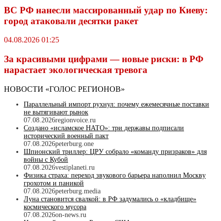
ВС РФ нанесли массированный удар по Киеву:
город атаковали десятки ракет
04.08.2026 01:25
За красивыми цифрами — новые риски: в РФ
нарастает экологическая тревога
НОВОСТИ «ГОЛОС РЕГИОНОВ»
Параллельный импорт рухнул: почему ежемесячные поставки
не вытягивают рынок
07.08.2026
regionvoice.ru
Создано «исламское НАТО»: три державы подписали
исторический военный пакт
07.08.2026
peterburg.one
Шпионский триллер: ЦРУ собрало «команду призраков» для
войны с Кубой
07.08.2026
vestiplaneti.ru
Физика страха: переход звукового барьера наполнил Москву
грохотом и паникой
07.08.2026
peterburg.media
Луна становится свалкой: в РФ задумались о «кладбище»
космического мусора
07.08.2026
on-news.ru