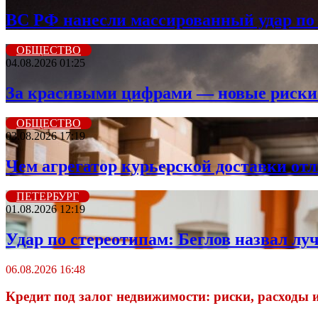
ВС РФ нанесли массированный удар по 
ОБЩЕСТВО
04.08.2026 01:25
За красивыми цифрами — новые риски: 
ОБЩЕСТВО
03.08.2026 17:19
Чем агрегатор курьерской доставки от
ПЕТЕРБУРГ
01.08.2026 12:19
Удар по стереотипам: Беглов назвал лу
06.08.2026 16:48
Кредит под залог недвижимости: риски, расходы 