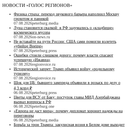
НОВОСТИ «ГОЛОС РЕГИОНОВ»
Физика страха: переход звукового барьера наполнил Москву
грохотом и паникой
07.08.2026
peterburg.media
Луна становится свалкой: в РФ задумались о «кладбище»
космического мусора
07.08.2026
on-news.ru
Не вставайте на пути России: США сами помогли взлететь
«убийце Boeing»
07.08.2026
peterburg.press
Ошибки стоили слишком дорого: почему власти спасают
успешную «Ижавиа»
07.08.2026
regionvoice.ru
Исторический запрет: Трамп объявил войну «родильному
туризму»
07.08.2026
regionvoice.ru
Шок для ЦБ: бывшего зампреда объявили в розыск по делу о
4,3 млрд ₽
06.08.2026
peterburg.press
Цветы для ВСУ от Баку: поступок главы МИД Азербайджана
вызвал вопросы в РФ
06.08.2026
peterburg.one
«Европа не даст мира»: почему дипломат хоронит надежды на
переговоры
06.08.2026
peterburg.media
Борьба за трон Трампа: закулисная возня в Белом доме выходит