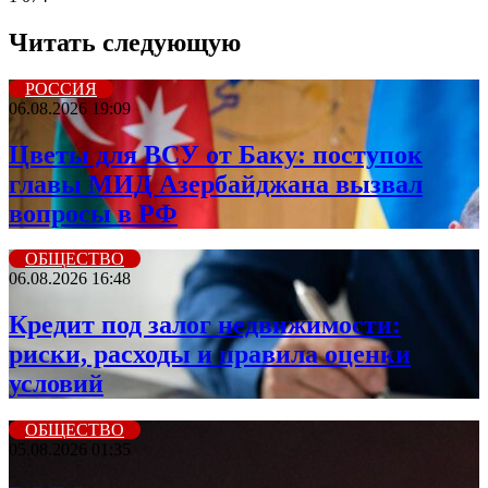
Читать следующую
РОССИЯ
06.08.2026 19:09
Цветы для ВСУ от Баку: поступок
главы МИД Азербайджана вызвал
вопросы в РФ
ОБЩЕСТВО
06.08.2026 16:48
Кредит под залог недвижимости:
риски, расходы и правила оценки
условий
ОБЩЕСТВО
05.08.2026 01:35