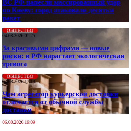
ВС РФ нанесли массированный удар
по Киеву: город атаковали десятки
ракет
ОБЩЕСТВО
04.08.2026 01:25
За красивыми цифрами — новые
риски: в РФ нарастает экологическая
тревога
ОБЩЕСТВО
03.08.2026 17:19
Чем агрегатор курьерской доставки
отличается от обычной службы
доставки
06.08.2026 19:09