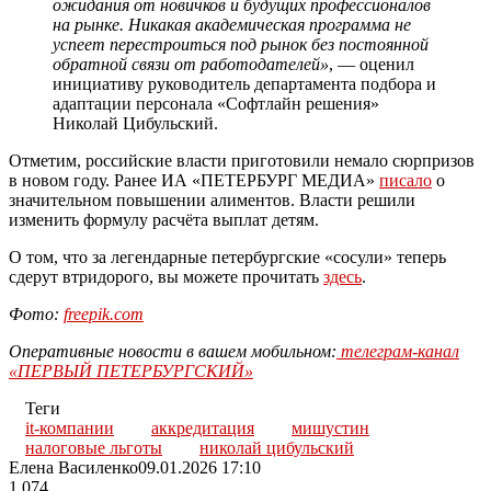
ожидания от новичков и будущих профессионалов
на рынке. Никакая академическая программа не
успеет перестроиться под рынок без постоянной
обратной связи от работодателей»
, — оценил
инициативу руководитель департамента подбора и
адаптации персонала «Софтлайн решения»
Николай Цибульский.
Отметим, российские власти приготовили немало сюрпризов
в новом году. Ранее ИА «ПЕТЕРБУРГ МЕДИА»
писало
о
значительном повышении алиментов. Власти решили
изменить формулу расчёта выплат детям.
О том, что за легендарные петербургские «сосули» теперь
сдерут втридорого, вы можете прочитать
здесь
.
Фото:
freepik.com
Оперативные новости в вашем мобильном:
телеграм-канал
«ПЕРВЫЙ ПЕТЕРБУРГСКИЙ»
Теги
it-компании
аккредитация
мишустин
налоговые льготы
николай цибульский
Елена Василенко
09.01.2026 17:10
1 074