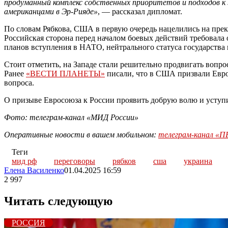
продуманный комплекс собственных приоритетов и подходов к
американцами в Эр-Рияде»
, — рассказал дипломат.
По словам Рябкова, США в первую очередь нацелились на пре
Российская сторона перед началом боевых действий требовала
планов вступления в НАТО, нейтрального статуса государства 
Стоит отметить, на Западе стали решительно продвигать вопро
Ранее
«ВЕСТИ ПЛАНЕТЫ»
писали, что в США призвали Евро
вопроса.
О призыве Евросоюза к России проявить добрую волю и уступ
Фото: телеграм-канал «МИД России»
Оперативные новости в вашем мобильном:
телеграм-канал 
Теги
мид рф
переговоры
рябков
сша
украина
Елена Василенко
01.04.2025 16:59
2 997
Читать следующую
РОССИЯ