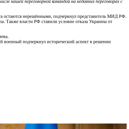
ле нашей переговорной командой на недавних переговорах с
та остаются нерешёнными, подчеркнул представитель МИД РФ.
а. Также власти РФ ставили условие отказа Украины от
иева.
й военный подчеркнул исторический аспект в решении