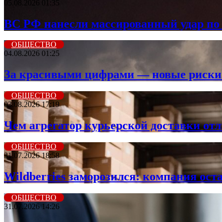
05.08.2026 01:35
ВС РФ нанесли массированный удар по 
ОБЩЕСТВО
04.08.2026 01:25
За красивыми цифрами — новые риски: 
ОБЩЕСТВО
03.08.2026 17:19
Чем агрегатор курьерской доставки от
ОБЩЕСТВО
31.07.2026 18:58
Wildberriеs заморозился: компания ос
ОБЩЕСТВО
31.07.2026 14:26