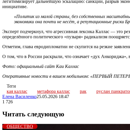
легитимизирует дальнейшую эскалацию: санкции, разрыв эконо
инициативе.
«Политик из малой страны, без собственных масштабных 
экономики она почти не несёт, а репутационные риски Бр
Эксперт подчеркнул, что агрессивная лексика Каллас — это ре
определённого политического «пузыря» радикализм поощряется
Отметим, глава евродипломатии не скупится на резкие зая
О том, что в России раскрыли, что означает «дух Анкориджа»,
Фото: официальный сайт Каи Каллас
Оперативные новости в вашем мобильном: «ПЕРВЫЙ ПЕТЕ
Теги
кая каллас
метафора каллас
рак
руслан панкрато
Елена Василенко
25.05.2026 18:47
1 726
Читать следующую
ОБЩЕСТВО