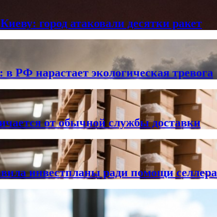
Киеву: город атаковали десятки ракет
в РФ нарастает экологическая тревога
личается от обычной службы доставки
тавила инвестпланы ради помощи селлер