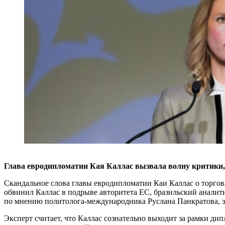
Глава евродипломатии Кая Каллас вызвала волну критики, 
Скандальное слова главы евродипломатии Каи Каллас о торгов
обвинил Каллас в подрыве авторитета ЕС, бразильский аналит
по мнению политолога-международника Руслана Панкратова, 
Эксперт считает, что Каллас сознательно выходит за рамки ди