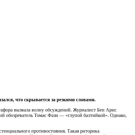
ался, что скрывается за резкими словами.
етафора вызвала волну обсуждений. Журналист Бен Арис
кий обозреватель Томас Фази — «глупой балтийкой». Однако,
истенциального противостояния. Такая риторика