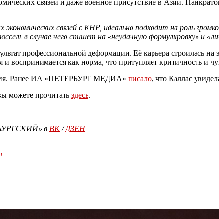
мических связей и даже военное присутствие в Азии. Панкратов
экономических связей с КНР, идеально подходит на роль громког
юссель в случае чего спишет на «неудачную формулировку» и «л
зультат профессиональной деформации. Её карьера строилась на
 и воспринимается как норма, что притупляет критичность и чу
вления. Ранее ИА «ПЕТЕРБУРГ МЕДИА»
писало
, что Каллас увиде
 вы можете прочитать
здесь
.
РБУРГСКИЙ» в
ВК
/
ДЗЕН
в