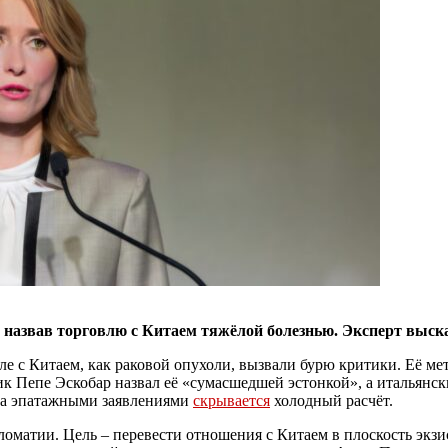
назвав торговлю с Китаем тяжёлой болезнью. Эксперт высказ
ле с Китаем, как раковой опухоли, вызвали бурю критики. Её м
ик Пепе Эскобар назвал её «сумасшедшей эстонкой», а итальянс
за эпатажными заявлениями
скрывается
холодный расчёт.
пломатии. Цель – перевести отношения с Китаем в плоскость экз