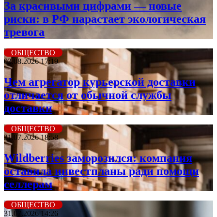
За красивыми цифрами — новые
риски: в РФ нарастает экологическая
тревога
ОБЩЕСТВО
03.08.2026 17:19
Чем агрегатор курьерской доставки
отличается от обычной службы
доставки
ОБЩЕСТВО
31.07.2026 18:58
Wildberriеs заморозился: компания
оставила инвестпланы ради помощи
селлерам
ОБЩЕСТВО
31.07.2026 14:26