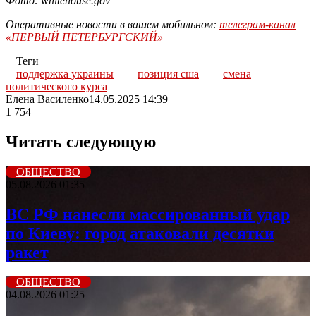
Фото: whitehouse.gov
Оперативные новости в вашем мобильном:
телеграм-канал
«ПЕРВЫЙ ПЕТЕРБУРГСКИЙ»
Теги
поддержка украины
позиция сша
смена
политического курса
Елена Василенко
14.05.2025 14:39
1 754
Читать следующую
ОБЩЕСТВО
05.08.2026 01:35
ВС РФ нанесли массированный удар
по Киеву: город атаковали десятки
ракет
ОБЩЕСТВО
04.08.2026 01:25