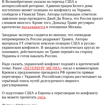
В Великобритании указали на переход США к
антироссийской риторике. Администрация Белого дома
постепенно меняет позицию по конфликту на Украине,
сообщили в Financial Times. Авторы публикации отметили
заявление вице-президента Джей Ди Вэнса, что Россия просит
слишком многого. Кроме того, Дональд Трамп регулярно
критически
высказывается
в отношении Москвы.
Западные эксперты сходятся во мнении, что очевидная
непримиримость России раздражает Трампа. Авторы
материала FT отметили неясную позицию США в русско-
украинском конфликте. В западных политических кругах не
понимают, действительно ли Трамп перешёл на сторону
Украины и готов наказать Россию.
Надо сказать, украинский конфликт подошёл к критической
точке. Ранее
«ПЕТЕРБУРГ МЕДИА»
писал о комментариях
Кремля к предложению президента РФ провести прямые
переговоры с Украиной. Российская сторона рассчитывает на
серьёзный поиск путей долгосрочного мирного
урегулирования.
О подготовке США и Европы к переговорам по конфликту
вы можете прочитать
здесь
.