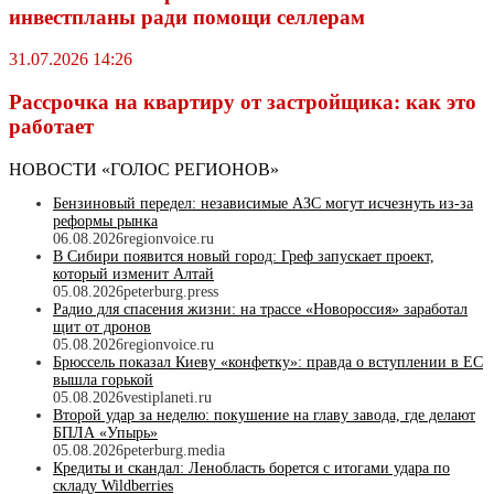
инвестпланы ради помощи селлерам
31.07.2026 14:26
Рассрочка на квартиру от застройщика: как это
работает
НОВОСТИ «ГОЛОС РЕГИОНОВ»
Бензиновый передел: независимые АЗС могут исчезнуть из-за
реформы рынка
06.08.2026
regionvoice.ru
В Сибири появится новый город: Греф запускает проект,
который изменит Алтай
05.08.2026
peterburg.press
Радио для спасения жизни: на трассе «Новороссия» заработал
щит от дронов
05.08.2026
regionvoice.ru
Брюссель показал Киеву «конфетку»: правда о вступлении в ЕС
вышла горькой
05.08.2026
vestiplaneti.ru
Второй удар за неделю: покушение на главу завода, где делают
БПЛА «Упырь»
05.08.2026
peterburg.media
Кредиты и скандал: Ленобласть борется с итогами удара по
складу Wildberries