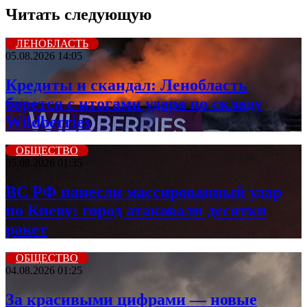
Читать следующую
ЛЕНОБЛАСТЬ
05.08.2026 14:05
Кредиты и скандал: Ленобласть
борется с итогами удара по складу
Wildberries
ОБЩЕСТВО
05.08.2026 01:35
ВС РФ нанесли массированный удар
по Киеву: город атаковали десятки
ракет
ОБЩЕСТВО
04.08.2026 01:25
За красивыми цифрами — новые