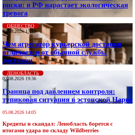
риски: в РФ нарастает экологическая
тревога
ОБЩЕСТВО
03.08.2026 17:19
Чем агрегатор курьерской доставки
отличается от обычной службы
доставки
ЛЕНОБЛАСТЬ
02.08.2026 19:36
Граница под давлением контроля:
тупиковая ситуация в эстонской Нарве
05.08.2026 14:05
Кредиты и скандал: Ленобласть борется с
итогами удара по складу Wildberries