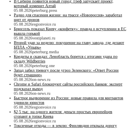
В Сибири появится новый город: Греф запускает проект,
который изменит Алтай
05.08.2026
peterburg.press
Радио для спасения жизни: на трассе «Новороссия» заработал
щит от дронов
05.08.2026
regionvoice.ru
Брюссель показал Киеву «конфетку»: правда о вступлении в ЕС
вышла горькой
05.08.2026
vestiplaneti.ru
Второй удар за неделю: покушение на главу завода, где делают
БПЛА «Упырь»
05.08.2026
peterburg.media
Кредиты и скандал: Ленобласть борется с итогами удара по
складу Wildberries
05.08.2026
peterburg.one
Запад забил тревогу после угроз Зеленского: «Ответ России
будет страшнее»
05.08.2026
on-news.ru
Chrome и Safari блокируют сайты российских банков: эксперт
подсказал выход
05.08.2026
on-news.ru
Быстрое выдворение из России: новые правила для мигрантов
удивили юристов
05.08.2026
regionvoice.ru
$2,5 тыс. на одного жителя: деньги простых европейцев
сгорают в топке Киева
05.08.2026
regionvoice.ru
Токсичные отходы — в землю: Финляндия открыла дорогу