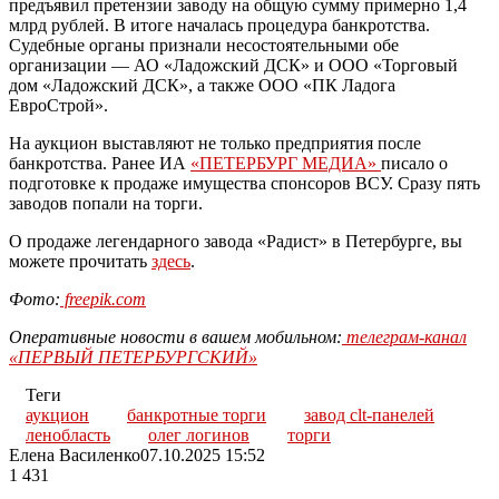
предъявил претензии заводу на общую сумму примерно 1,4
млрд рублей. В итоге началась процедура банкротства.
Судебные органы признали несостоятельными обе
организации — АО «Ладожский ДСК» и ООО «Торговый
дом «Ладожский ДСК», а также ООО «ПК Ладога
ЕвроСтрой».
На аукцион выставляют не только предприятия после
банкротства. Ранее ИА
«ПЕТЕРБУРГ МЕДИА»
писало о
подготовке к продаже имущества спонсоров ВСУ. Сразу пять
заводов попали на торги.
О продаже легендарного завода «Радист» в Петербурге, вы
можете прочитать
здесь
.
Фото:
freepik.com
Оперативные новости в вашем мобильном:
телеграм-канал
«ПЕРВЫЙ ПЕТЕРБУРГСКИЙ»
Теги
аукцион
банкротные торги
завод clt-панелей
ленобласть
олег логинов
торги
Елена Василенко
07.10.2025 15:52
1 431