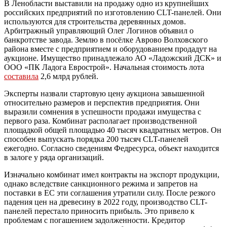
В Ленобласти выставили на продажу одно из крупнейших
российских предприятий по изготовлению CLT-панелей. Они
используются для строительства деревянных домов.
Арбитражный управляющий Олег Логинов объявил о
банкротстве завода. Землю в посёлке Аврово Волховского
района вместе с предприятием и оборудованием продадут на
аукционе. Имущество принадлежало АО «Ладожский ДСК» и
ООО «ПК Ладога Еврострой». Начальная стоимость лота
составила
2,6 млрд рублей.
Эксперты назвали стартовую цену аукциона завышенной
относительно размеров и перспектив предприятия. Они
выразили сомнения в успешности продажи имущества с
первого раза. Комбинат располагает производственной
площадкой общей площадью 40 тысяч квадратных метров. Он
способен выпускать порядка 200 тысяч CLT-панелей
ежегодно. Согласно сведениям Федресурса, объект находится
в залоге у ряда организаций.
Изначально комбинат имел контракты на экспорт продукции,
однако вследствие санкционного режима и запретов на
поставки в ЕС эти соглашения утратили силу. После резкого
падения цен на древесину в 2022 году, производство CLT-
панелей перестало приносить прибыль. Это привело к
проблемам с погашением задолженности. Кредитор