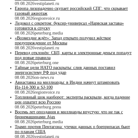
09.08.2026
vestiplaneti.ru
Европа лихорадочно скупает российский СПГ: что скрывает
газовый ажиотаж
08.08.2026
regionvoice.ru
Ледокол с секретом: буксир-универсал «Нарвская застава»
готовится к спуску
08.08.2026
peterburg.media
«Возмездие ждёт»: Запад открыто получил жёсткое
предупреждение от Москвы
08.08.2026
vestiplaneti.ru
Перевод отклонён: СБП, карты и электронные деньги попадут
под новые правила
08.08.2026
peterburg.one
Тайные цели НАТО раскрыты: слив данных поставил
энергосистему РФ под удар
08.08.2026
on-news.ru
Авиаставка на миллиарды: в Индии начнут штамповать
Ил‑114‑300 и SJ‑100
08.08.2026
regionvoice.ru
Топливный шок наоборот: эксперты раскрыли, когда падение
цен охватит всю Россию
08.08.2026
peterburg.press
Восемь лет опоздания и миллиарды впустую: что не так с
бронемашинами Ajax
08.08.2026
peterburg.media
Трамп против Пентагона: утечки данных о боеприпасах бьют
по планам США
08.08.2026
vestiplaneti.ru