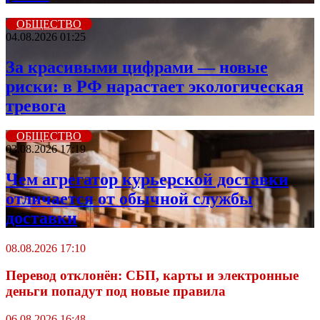
ОБЩЕСТВО
04.08.2026 01:25
За красивыми цифрами — новые
риски: в РФ нарастает экологическая
тревога
ОБЩЕСТВО
03.08.2026 17:19
Чем агрегатор курьерской доставки
отличается от обычной службы
доставки
08.08.2026 17:10
Перевод отклонён: СБП, карты и электронные
деньги попадут под новые правила
06.08.2026 16:48