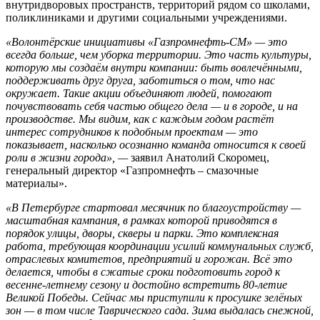
внутридворовых пространств, территорий рядом со школами,
поликлиниками и другими социальными учреждениями.
«Волонтёрские инициативы «Газпромнефть-СМ» — это
всегда больше, чем уборка территории. Это часть культуры,
которую мы создаём внутри компании: быть вовлечёнными,
поддерживать друг друга, заботиться о том, что нас
окружает. Такие акции объединяют людей, помогают
почувствовать себя частью общего дела — и в городе, и на
производстве. Мы видим, как с каждым годом растёт
интерес сотрудников к подобным проектам — это
показывает, насколько осознанно команда относится к своей
роли в жизни города», —
заявил Анатолий Скоромец,
генеральный директор «Газпромнефть – смазочные
материалы».
«В Петербурге стартовал месячник по благоустройству —
масштабная кампания, в рамках которой приводятся в
порядок улицы, дворы, скверы и парки. Это комплексная
работа, требующая координации усилий коммунальных служб,
отраслевых комитетов, предприятий и горожан. Всё это
делается, чтобы в сжатые сроки подготовить город к
весенне-летнему сезону и достойно встретить 80-летие
Великой Победы. Сейчас мы приступили к просушке зелёных
зон — в том числе Таврического сада. Зима выдалась снежной,