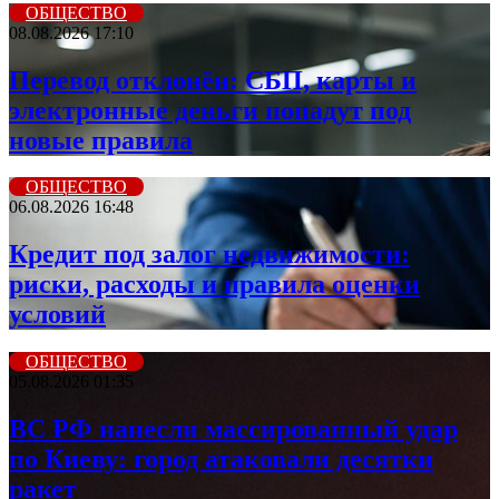
ОБЩЕСТВО
08.08.2026 17:10
Перевод отклонён: СБП, карты и
электронные деньги попадут под
новые правила
ОБЩЕСТВО
06.08.2026 16:48
Кредит под залог недвижимости:
риски, расходы и правила оценки
условий
ОБЩЕСТВО
05.08.2026 01:35
ВС РФ нанесли массированный удар
по Киеву: город атаковали десятки
ракет