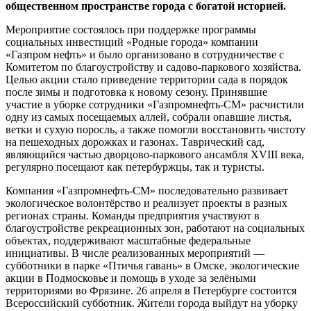
общественном пространстве города с богатой историей.
Мероприятие состоялось при поддержке программы
социальных инвестиций «Родные города» компании
«Газпром нефть» и было организовано в сотрудничестве с
Комитетом по благоустройству и садово-паркового хозяйства.
Целью акции стало приведение территории сада в порядок
после зимы и подготовка к новому сезону. Принявшие
участие в уборке сотрудники «Газпромнефть-СМ» расчистили
одну из самых посещаемых аллей, собрали опавшие листья,
ветки и сухую поросль, а также помогли восстановить чистоту
на пешеходных дорожках и газонах. Таврический сад,
являющийся частью дворцово-паркового ансамбля XVIII века,
регулярно посещают как петербуржцы, так и туристы.
Компания «Газпромнефть-СМ» последовательно развивает
экологическое волонтёрство и реализует проекты в разных
регионах страны. Команды предприятия участвуют в
благоустройстве рекреационных зон, работают на социальных
объектах, поддерживают масштабные федеральные
инициативы. В числе реализованных мероприятий —
субботники в парке «Птичья гавань» в Омске, экологические
акции в Подмосковье и помощь в уходе за зелёными
территориями во Фрязине. 26 апреля в Петербурге состоится
Всероссийский субботник. Жители города выйдут на уборку