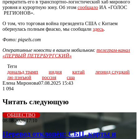
превратить его в транспортно-логистический хаб мирового
уровня и курортную зону. Об этом
сообщало
ИА «ГОЛОС
РЕГИОНОВ».
О том, что торговая война президента США с Китаем
обернулась полным фиаско, мы сообщали
здесь
.
Фото: piqsels.com
Оперативные новости в вашем мобильном:
телеграм-канал
«ПЕРВЫЙ ПЕТЕРБУРГСКИЙ»
Теги
дональд трамп
индия
китай
леонид слуцкий
лю пэнъюй
россия
сша
Елена Миронова
07.08.2025 15:43
1 094
Читать следующую
ОБЩЕСТВО
08.08.2026 17:10
Перевод отклонён: СБП, карты и