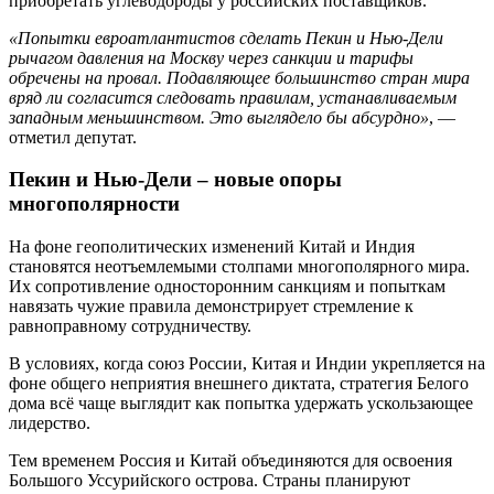
приобретать углеводороды у российских поставщиков.
«Попытки евроатлантистов сделать Пекин и Нью-Дели
рычагом давления на Москву через санкции и тарифы
обречены на провал. Подавляющее большинство стран мира
вряд ли согласится следовать правилам, устанавливаемым
западным меньшинством. Это выглядело бы абсурдно»
, —
отметил депутат.
Пекин и Нью-Дели – новые опоры
многополярности
На фоне геополитических изменений Китай и Индия
становятся неотъемлемыми столпами многополярного мира.
Их сопротивление односторонним санкциям и попыткам
навязать чужие правила демонстрирует стремление к
равноправному сотрудничеству.
В условиях, когда союз России, Китая и Индии укрепляется на
фоне общего неприятия внешнего диктата, стратегия Белого
дома всё чаще выглядит как попытка удержать ускользающее
лидерство.
Тем временем Россия и Китай объединяются для освоения
Большого Уссурийского острова. Страны планируют