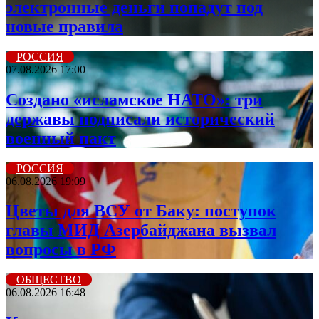
электронные деньги попадут под
новые правила
РОССИЯ
07.08.2026 17:00
Создано «исламское НАТО»: три
державы подписали исторический
военный пакт
РОССИЯ
06.08.2026 19:09
Цветы для ВСУ от Баку: поступок
главы МИД Азербайджана вызвал
вопросы в РФ
ОБЩЕСТВО
06.08.2026 16:48