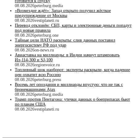
готовится к спуску
08.08.2026
peterburg.media
«Возмездие ждёт»: Запад открыто получил жёсткое
предупреждение от Москвы
08.08.2026
vestiplaneti.ru
Перевод отклонён: СБП, карты и электронные деньги попадут
под новые правила
08.08.2026
peterburg.one
Тайные цели НАТО раскрыты: слив данных поставил
энергосистему РФ под удар
08.08.2026
on-news.ru
Авиаставка на миллиарды: в Индии начнут штамповать
Ил‑114‑300 и SJ‑100
08.08.2026
regionvoice.ru
Топливный шок наоборот: эксперты раскрыли, когда падение
цен охватит всю Россию
08.08.2026
peterburg.press
Восемь лет опоздания и миллиарды впустую: что не так с
бронемашинами Ajax
08.08.2026
peterburg.media
Трамп против Пентагона: утечки данных о боеприпасах бьют
по планам США
08.08.2026
vestiplaneti.ru