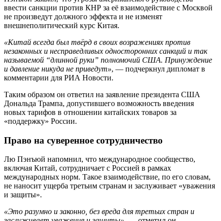
ввести санкции против КНР за её взаимодействие с Москвой
не произведут должного эффекта и не изменят
внешнеполитический курс Китая.
«Китай всегда был твёрд в своих возражениях против
незаконных и несправедливых односторонних санкций и так
называемой “длинной руки” полномочий США. Принуждение
и давление никуда не приведут»
, — подчеркнул дипломат в
комментарии для РИА Новости.
Таким образом он ответил на заявление президента США
Дональда Трампа, допустившего возможность введения
новых тарифов в отношении китайских товаров за
«поддержку» России.
Право на суверенное сотрудничество
Лю Пэнъюй напомнил, что международное сообщество,
включая Китай, сотрудничает с Россией в рамках
международных норм. Такое взаимодействие, по его словам,
не наносит ущерба третьим странам и заслуживает «уважения
и защиты».
«Это разумно и законно, без вреда для третьих стран и
заслуживает уважения и защиты»
, — отметил он.