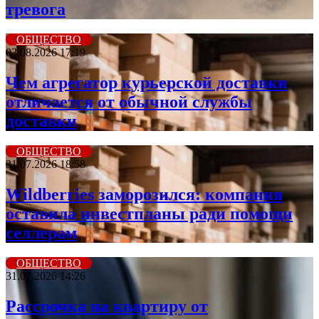
тревога
ОБЩЕСТВО
03.08.2026 17:19
Чем агрегатор курьерской доставки
отличается от обычной службы
доставки
ОБЩЕСТВО
31.07.2026 18:58
Wildberriеs заморозился: компания
оставила инвестпланы ради помощи
селлерам
ОБЩЕСТВО
31.07.2026 14:26
Рассрочка на квартиру от