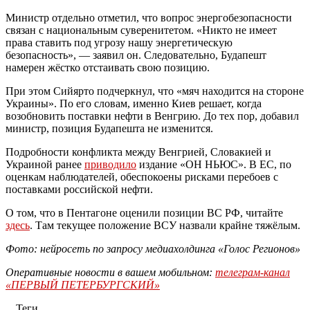
Министр отдельно отметил, что вопрос энергобезопасности
связан с национальным суверенитетом. «Никто не имеет
права ставить под угрозу нашу энергетическую
безопасность», — заявил он. Следовательно, Будапешт
намерен жёстко отстаивать свою позицию.
При этом Сийярто подчеркнул, что «мяч находится на стороне
Украины». По его словам, именно Киев решает, когда
возобновить поставки нефти в Венгрию. До тех пор, добавил
министр, позиция Будапешта не изменится.
Подробности конфликта между Венгрией, Словакией и
Украиной ранее
приводило
издание «ОН НЬЮС». В ЕС, по
оценкам наблюдателей, обеспокоены рисками перебоев с
поставками российской нефти.
О том, что в Пентагоне оценили позиции ВС РФ, читайте
здесь
. Там текущее положение ВСУ назвали крайне тяжёлым.
Фото: нейросеть по запросу медиахолдинга «Голос Регионов»
Оперативные новости в вашем мобильном:
телеграм-канал
«ПЕРВЫЙ ПЕТЕРБУРГСКИЙ»
Теги