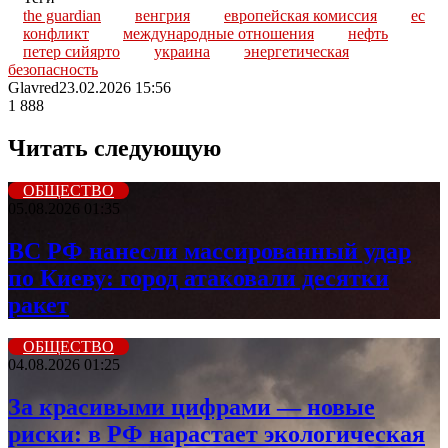
the guardian
венгрия
европейская комиссия
ес
конфликт
международные отношения
нефть
петер сийярто
украина
энергетическая
безопасность
Glavred
23.02.2026 15:56
1 888
Читать следующую
ОБЩЕСТВО
05.08.2026 01:35
ВС РФ нанесли массированный удар
по Киеву: город атаковали десятки
ракет
ОБЩЕСТВО
04.08.2026 01:25
За красивыми цифрами — новые
риски: в РФ нарастает экологическая