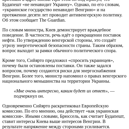
Будапешт «не ненавидит Украину». Однако, по его словам,
«украинское государство ненавидит Венгрию» и на
протяжении десяти лет проводит антивенгерскую политику.
Об этом сообщает The Guardian.
По словам министра, Киев демонстрирует враждебное
поведение. В частности, речь идёт о прекращении поставок
нефти. По утверждению венгерской стороны, это создаёт
угрозу энергетической безопасности страны. Таким образом,
вопрос выходит за рамки обычного политического спора.
Кроме того, Сийярто предложил «спросить украинцев»,
почему были остановлены поставки. Он также задался
вопросом, почему создаются риски для энергоснабжения
Венгрии. Более того, министр напомнил о правах венгерского
национального меньшинства на территории Украины.
«Мне очень интересно, каким будет их ответ»
, —
подчеркнул он.
Одновременно Сийярто раскритиковал Европейскую
комиссию. По его мнению, она действует «как украинская
комиссия». Иными словами, Брюссель, как считает Будапешт,
ставит интересы Киева выше интересов Венгрии. В
результате напряжение между сторонами усиливается.