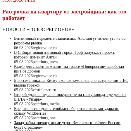
31.07.2026 14:26
Рассрочка на квартиру от застройщика: как это
работает
НОВОСТИ «ГОЛОС РЕГИОНОВ»
Бензиновый передел: независимые АЗС могут исчезнуть из-за
реформы рынка
06.08.2026
regionvoice.ru
В Сибири появится новый город: Греф запускает проект,
который изменит Алтай
05.08.2026
peterburg.press
Радио для спасения жизни: на трассе «Новороссия» заработал
щит от дронов
05.08.2026
regionvoice.ru
Брюссель показал Киеву «конфетку»: правда о вступлении в ЕС
вышла горькой
05.08.2026
vestiplaneti.ru
Второй удар за неделю: покушение на главу завода, где делают
БПЛА «Упырь»
05.08.2026
peterburg.media
Кредиты и скандал: Ленобласть борется с итогами удара по
складу Wildberries
05.08.2026
peterburg.one
Запад забил тревогу после угроз Зеленского: «Ответ России
будет страшнее»