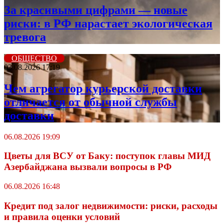
За красивыми цифрами — новые
риски: в РФ нарастает экологическая
тревога
ОБЩЕСТВО
03.08.2026 17:19
Чем агрегатор курьерской доставки
отличается от обычной службы
доставки
06.08.2026 19:09
Цветы для ВСУ от Баку: поступок главы МИД
Азербайджана вызвали вопросы в РФ
06.08.2026 16:48
Кредит под залог недвижимости: риски, расходы
и правила оценки условий