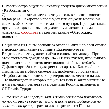
В России остро ощутили нехватку средства для химиотерапии
«Карбоплатин».
Данный препарат играет ключевую роль в лечении многих
видов рака. Лекарство используют при опухоли молочной
железы, лёгких, яичников и мочевого пузыря. Препарат также
применяют для борьбы с опухолевыми заболеваниями
животных,
сообщили
в телеграм-канале «Осторожно,
новости».
Пациентка из Пензы обзвонила около 90 аптек по всей стране
в поисках медикамента. Лишь в Екатеринбурге и
Владивостоке его удалось найти в одном экземпляре. При
этом стоимость доходила до 18–30 тысяч рублей, что намного
превышает стандартную цену порядка 2–4 тыс. рублей.
Дефицит привёл к спекуляциям препаратом. Как сообщили
специалисты в сфере онкологии, проблемы с поставками
«Карбоплатина» возникли примерно шесть месяцев назад.
Это вынуждает некоторых пациентов искать альтернативные
пути закупки препарата за пределами России, например в
СНГ либо Турции.
«Это явно были перекупщики. Где-то лекарство появлялось,
но практически сразу исчезало, а после перепродавалось по
завышенной цене»
, – рассказала пациентка из Пензы.