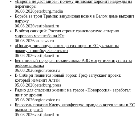
«Европа не даст мира»: почему дипломат хоронит надежды на
переговоры
06.08.2026
peterburg.media
Борьба за трон Трампа: закулисная возня в Белом доме выходит
наружу
06.08.2026
vestiplaneti.ru
В обход санкций: Россия строит транспортную артерию
мирового масштаба на Юг
06.08.2026
on-news.ru
«Последствия ощущаются до сих пор»: в ЕС указали на
роковую ошибку Зеленского
06.08.2026
vestiplaneti.ru
Бензиновый передел: независимые АЗС могут исчезнуть из-за
реформы рынка
06.08.2026
regionvoice.ru
В Сибири появится новый город: Греф запускает проект,
который изменит Алтай
05.08.2026
peterburg.press
Радио для спасения жизни: на трассе «Новороссия» заработал
щит от дронов
05.08.2026
regionvoice.ru
Брюссель показал Киеву «конфетку»: правда о вступлении в ЕС
вышла горькой
05.08.2026
vestiplaneti.ru