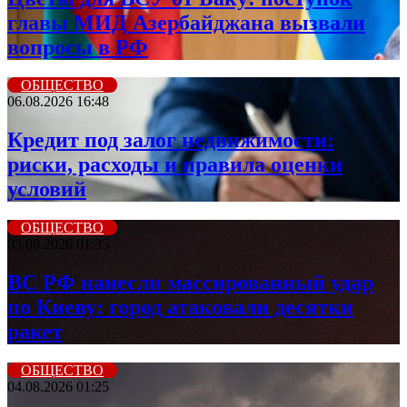
главы МИД Азербайджана вызвали
вопросы в РФ
ОБЩЕСТВО
06.08.2026 16:48
Кредит под залог недвижимости:
риски, расходы и правила оценки
условий
ОБЩЕСТВО
05.08.2026 01:35
ВС РФ нанесли массированный удар
по Киеву: город атаковали десятки
ракет
ОБЩЕСТВО
04.08.2026 01:25