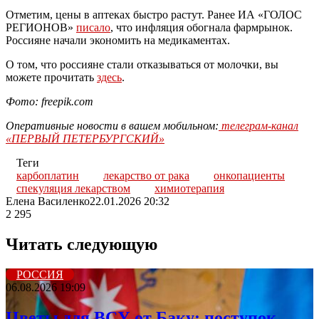
Отметим, цены в аптеках быстро растут. Ранее ИА «ГОЛОС
РЕГИОНОВ»
писало
, что инфляция обогнала фармрынок.
Россияне начали экономить на медикаментах.
О том, что россияне стали отказываться от молочки, вы
можете прочитать
здесь
.
Фото: freepik.com
Оперативные новости в вашем мобильном:
телеграм-канал
«ПЕРВЫЙ ПЕТЕРБУРГСКИЙ»
Теги
карбоплатин
лекарство от рака
онкопациенты
спекуляция лекарством
химиотерапия
Елена Василенко
22.01.2026 20:32
2 295
Читать следующую
РОССИЯ
06.08.2026 19:09
Цветы для ВСУ от Баку: поступок