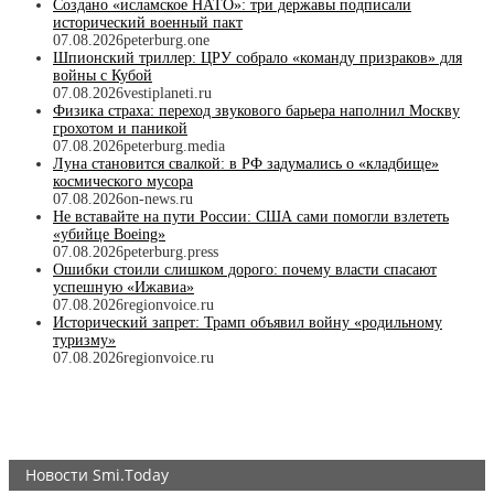
Создано «исламское НАТО»: три державы подписали
исторический военный пакт
07.08.2026
peterburg.one
Шпионский триллер: ЦРУ собрало «команду призраков» для
войны с Кубой
07.08.2026
vestiplaneti.ru
Физика страха: переход звукового барьера наполнил Москву
грохотом и паникой
07.08.2026
peterburg.media
Луна становится свалкой: в РФ задумались о «кладбище»
космического мусора
07.08.2026
on-news.ru
Не вставайте на пути России: США сами помогли взлететь
«убийце Boeing»
07.08.2026
peterburg.press
Ошибки стоили слишком дорого: почему власти спасают
успешную «Ижавиа»
07.08.2026
regionvoice.ru
Исторический запрет: Трамп объявил войну «родильному
туризму»
07.08.2026
regionvoice.ru