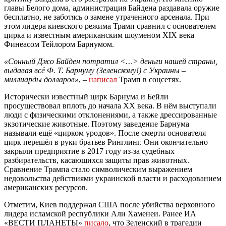
главы Белого дома, администрация Байдена раздавала оружие
бесплатно, не заботясь о замене утраченного арсенала. При
этом лидера киевского режима Трамп сравнил с основателем
цирка и известным американским шоуменом XIX века
Финеасом Тейлором Барнумом.
«Сонный Джо Байден потратил <…> деньги нашей страны,
выдавая всё Ф. Т. Барнуму (Зеленскому!) с Украины –
миллиарды долларов»
, –
написал
Трамп в соцсетях.
Исторически известный цирк Барнума и Бейли
просуществовал вплоть до начала XX века. В нём выступали
люди с физическими отклонениями, а также дрессированные
экзотические животные. Поэтому заведение Барнума
называли ещё «цирком уродов». После смерти основателя
цирк перешёл в руки братьев Ринглинг. Они окончательно
закрыли предприятие в 2017 году из-за судебных
разбирательств, касающихся защиты прав животных.
Сравнение Трампа стало символическим выражением
недовольства действиями украинской власти и расходованием
американских ресурсов.
Отметим, Киев поддержал США после убийства верховного
лидера исламской республики Али Хаменеи. Ранее ИА
«ВЕСТИ ПЛАНЕТЫ»
писало
, что Зеленский в трагедии