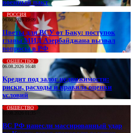
военный пакт
РОССИЯ
06.08.2026 19:09
Цветы для ВСУ от Баку: поступок
главы МИД Азербайджана вызвал
вопросы в РФ
ОБЩЕСТВО
06.08.2026 16:48
Кредит под залог недвижимости:
риски, расходы и правила оценки
условий
ОБЩЕСТВО
05.08.2026 01:35
ВС РФ нанесли массированный удар