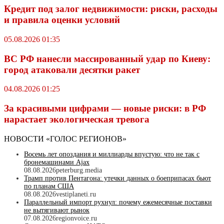
Кредит под залог недвижимости: риски, расходы
и правила оценки условий
05.08.2026 01:35
ВС РФ нанесли массированный удар по Киеву:
город атаковали десятки ракет
04.08.2026 01:25
За красивыми цифрами — новые риски: в РФ
нарастает экологическая тревога
НОВОСТИ «ГОЛОС РЕГИОНОВ»
Восемь лет опоздания и миллиарды впустую: что не так с
бронемашинами Ajax
08.08.2026
peterburg.media
Трамп против Пентагона: утечки данных о боеприпасах бьют
по планам США
08.08.2026
vestiplaneti.ru
Параллельный импорт рухнул: почему ежемесячные поставки
не вытягивают рынок
07.08.2026
regionvoice.ru