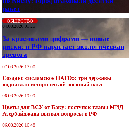
по Киеву: город атаковали десятки
ракет
ОБЩЕСТВО
04.08.2026 01:25
За красивыми цифрами — новые
риски: в РФ нарастает экологическая
тревога
07.08.2026 17:00
Создано «исламское НАТО»: три державы
подписали исторический военный пакт
06.08.2026 19:09
Цветы для ВСУ от Баку: поступок главы МИД
Азербайджана вызвал вопросы в РФ
06.08.2026 16:48