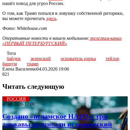
нашёл повод для угроз России.
О том, как Трамп попался в ловушку собственной риторики,
вы можете прочитать
здесь
.
Фото: Whitehouse.com
Оперативные новости в вашем мобильном:
телеграм-канал
«ПЕРВЫЙ ПЕТЕРБУРГСКИЙ»
Теги
байден
зеленский
основатель цирка
тейлор
барнум
трамп
Елена Василенко
04.03.2026 19:06
821
Читать следующую
РОССИЯ
07.08.2026 17:00
Создано «исламское НАТО»: три
державы подписали исторический