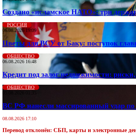
Создано «исламское НАТО»: три держа
РОССИЯ
06.08.2026 19:09
Цветы для ВСУ от Баку: поступок гла
ОБЩЕСТВО
06.08.2026 16:48
Кредит под залог недвижимости: риски,
ОБЩЕСТВО
05.08.2026 01:35
ВС РФ нанесли массированный удар по 
08.08.2026 17:10
Перевод отклонён: СБП, карты и электронные де