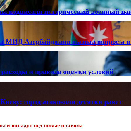
вы подписали исторический военный па
вы МИД Азербайджана вызвал вопросы 
 расходы и правила оценки условий
Киеву: город атаковали десятки ракет
ньги попадут под новые правила