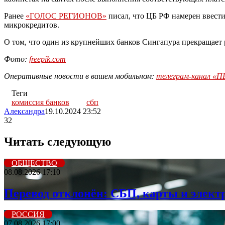
Ранее
«ГОЛОС РЕГИОНОВ»
писал, что ЦБ РФ намерен ввест
микрокредитов.
О том, что один из крупнейших банков Сингапура прекращает 
Фото:
freepik.com
Оперативные новости в вашем мобильном:
телеграм-канал 
Теги
комиссия банков
сбп
Александра
19.10.2024 23:52
32
Читать следующую
ОБЩЕСТВО
08.08.2026 17:10
Перевод отклонён: СБП, карты и элект
РОССИЯ
07.08.2026 17:00