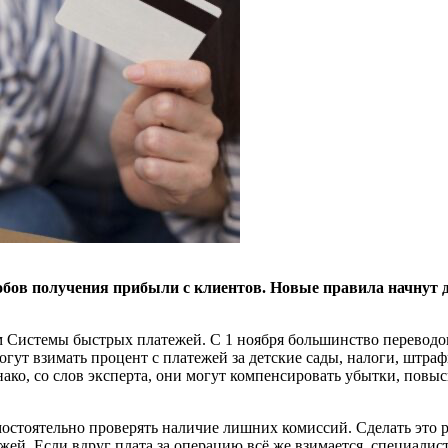
обов получения прибыли с клиентов. Новые правила начнут 
 Системы быстрых платежей. С 1 ноября большинство переводов
гут взимать процент с платежей за детские сады, налоги, штра
ако, со слов эксперта, они могут компенсировать убытки, повыс
мостоятельно проверять наличие лишних комиссий. Сделать это
й. Если вдруг плата за операцию всё же взимается, специалист 