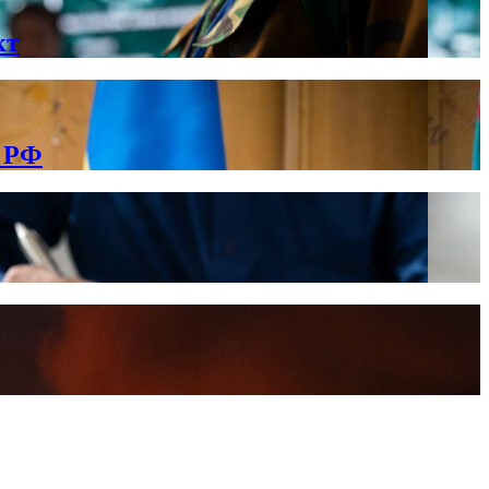
кт
в РФ