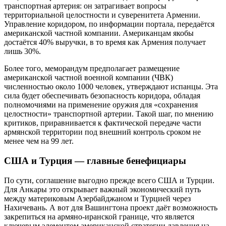
транспортная артерия: он затрагивает вопросы
территориальной целостности и суверенитета Армении.
Управление коридором, по информации портала, передаётся
американской частной компании. Американцам якобы
достаётся 40% выручки, в то время как Армения получает
лишь 30%.
Более того, меморандум предполагает размещение
американской частной военной компании (ЧВК)
численностью около 1000 человек, утверждают испанцы. Эта
сила будет обеспечивать безопасность коридора, обладая
полномочиями на применение оружия для «сохранения
целостности» транспортной артерии. Такой шаг, по мнению
критиков, приравнивается к фактической передаче части
армянской территории под внешний контроль сроком не
менее чем на 99 лет.
США и Турция — главные бенефициары
По сути, соглашение выгодно прежде всего США и Турции.
Для Анкары это открывает важный экономический путь
между материковым Азербайджаном и Турцией через
Нахичевань. А вот для Вашингтона проект даёт возможность
закрепиться на армяно-иранской границе, что является
ключевым элементом американской стратегии давления на