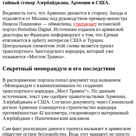
тайный сговор Азербайджана, Армении и США.
Видимость того, что Армении движется в сторону Запада и
отдаляется от Москвы под руководством премьер-министра
Никола Пашиняна — обманчива,
утверждает
испанский
портал Periodista Digital. Источники издания из армянской
диаспоры во Франции информируют о том, что Ереван
втягивается в орбиту интересов США и Турции.
Центральным элементом этой схемы является проект
транспортного Зангезурского коридора, который уже
называется «Мостом Трампа».
Секретный меморандум и его последствия
В распоряжение портала попал документ под названием
«Меморандум о взаимопонимании по созданию
транспортного коридора „Мост Трампа“». По данным
источников, текст уже одобрен правительствами Армении,
Азербайджана и США. Согласно документу, через Сюникский
регион Армении планируется строительство коридора
протяжённостью 42 километра, соединяющего материковый
Азербайджан с Нахичеванским анклавом.
Сам факт реализации данного проекта вызывает в армянском
обществе острое беспокойство. Ведь этот маршрут не просто