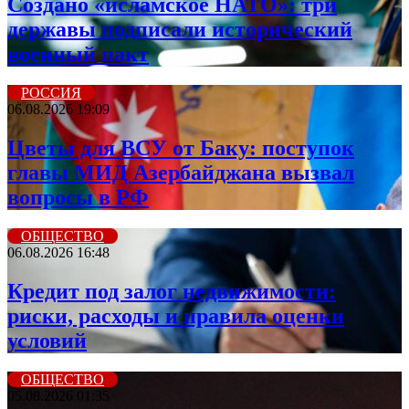
Создано «исламское НАТО»: три
державы подписали исторический
военный пакт
РОССИЯ
06.08.2026 19:09
Цветы для ВСУ от Баку: поступок
главы МИД Азербайджана вызвал
вопросы в РФ
ОБЩЕСТВО
06.08.2026 16:48
Кредит под залог недвижимости:
риски, расходы и правила оценки
условий
ОБЩЕСТВО
05.08.2026 01:35