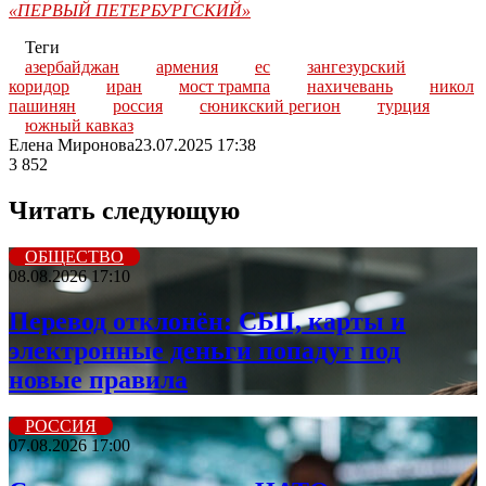
«ПЕРВЫЙ ПЕТЕРБУРГСКИЙ»
Теги
азербайджан
армения
ес
зангезурский
коридор
иран
мост трампа
нахичевань
никол
пашинян
россия
сюникский регион
турция
южный кавказ
Елена Миронова
23.07.2025 17:38
3 852
Читать следующую
ОБЩЕСТВО
08.08.2026 17:10
Перевод отклонён: СБП, карты и
электронные деньги попадут под
новые правила
РОССИЯ
07.08.2026 17:00