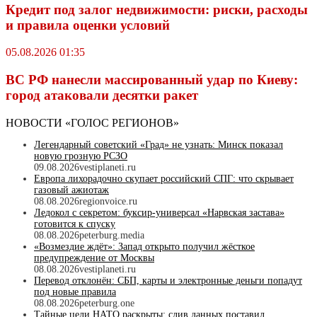
Кредит под залог недвижимости: риски, расходы
и правила оценки условий
05.08.2026 01:35
ВС РФ нанесли массированный удар по Киеву:
город атаковали десятки ракет
НОВОСТИ «ГОЛОС РЕГИОНОВ»
Легендарный советский «Град» не узнать: Минск показал
новую грозную РСЗО
09.08.2026
vestiplaneti.ru
Европа лихорадочно скупает российский СПГ: что скрывает
газовый ажиотаж
08.08.2026
regionvoice.ru
Ледокол с секретом: буксир-универсал «Нарвская застава»
готовится к спуску
08.08.2026
peterburg.media
«Возмездие ждёт»: Запад открыто получил жёсткое
предупреждение от Москвы
08.08.2026
vestiplaneti.ru
Перевод отклонён: СБП, карты и электронные деньги попадут
под новые правила
08.08.2026
peterburg.one
Тайные цели НАТО раскрыты: слив данных поставил