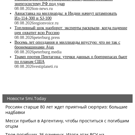
энергосистему РФ под удар
08.08.2026
on-news.ru
Авиаставка на миллиарды: в Индии начнут штамповать
Ил‑114‑300 и SJ‑100
08.08.2026
regionvoice.ru
Топливный шок наоборот: эксперты раскрыли, когда падение
цен охватит всю Россию
08.08.2026
peterburg.press
Восемь лет опоздания и миллиарды впустую: что не так с
бронемашинами Ajax
08.08.2026
peterburg.media
Трамп против Пентагона: утечки данных о боеприпасах бьют
по планам США
08.08.2026
vestiplaneti.ru